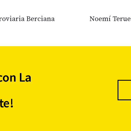
roviaria Berciana
Noemí Teruel
con La
te!