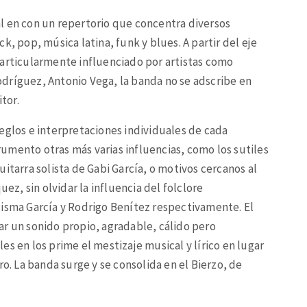
l en con un repertorio que concentra diversos
k, pop, música latina, funk y blues. A partir del eje
particularmente influenciado por artistas como
dríguez, Antonio Vega, la banda no se adscribe en
tor.
eglos e interpretaciones individuales de cada
umento otras más varias influencias, como los sutiles
itarra solista de Gabi García, o motivos cercanos al
uez, sin olvidar la influencia del folclore
uisma García y Rodrigo Benítez respectivamente. El
ar un sonido propio, agradable, cálido pero
s en los prime el mestizaje musical y lírico en lugar
ro. La banda surge y se consolida en el Bierzo, de