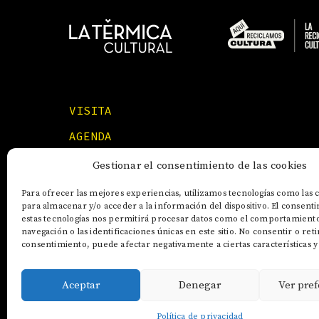
VISITA
AGENDA
FORMACIONES
Gestionar el consentimiento de las cookies
Para ofrecer las mejores experiencias, utilizamos tecnologías como las 
para almacenar y/o acceder a la información del dispositivo. El consent
estas tecnologías nos permitirá procesar datos como el comportamient
navegación o las identificaciones únicas en este sitio. No consentir o reti
consentimiento, puede afectar negativamente a ciertas características y
Aceptar
Denegar
Ver pref
AVISO LEGAL
POLÍTICA DE COOKIES
Política de privacidad