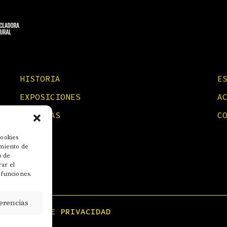
HISTORIA
E
EXPOSICIONES
A
NOTICIAS
C
cookies
imiento de
o de
rar el
 funciones.
erencias
POLÍTICA DE PRIVACIDAD