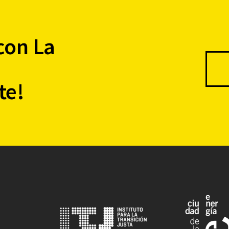
con La
te!