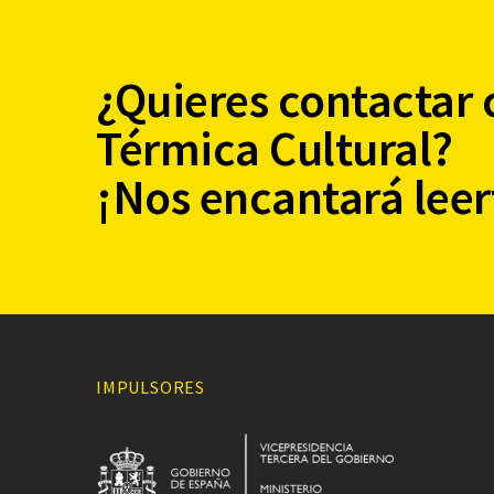
¿Quieres contactar 
Térmica Cultural?
¡Nos encantará leer
IMPULSORES