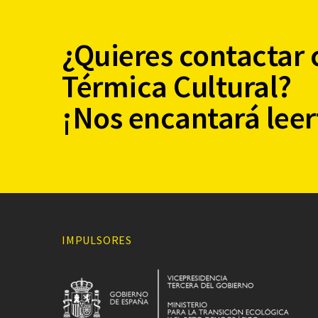
¿Quieres contactar 
Térmica Cultural?
¡Nos encantará leer
IMPULSORES