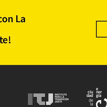
con La
te!