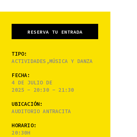
RESERVA TU ENTRADA
TIPO:
ACTIVIDADES,MÚSICA Y DANZA
FECHA:
4 DE JULIO DE
2025 - 20:30 - 21:30
UBICACIÓN:
AUDITORIO ANTRACITA
HORARIO:
20:30H