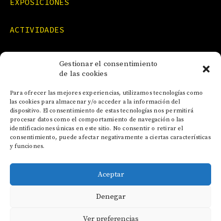
EXPOSICIONES
ACTIVIDADES
FORMACIONES
Gestionar el consentimiento
de las cookies
NOTICIAS
Para ofrecer las mejores experiencias, utilizamos tecnologías como
las cookies para almacenar y/o acceder a la información del
dispositivo. El consentimiento de estas tecnologías nos permitirá
CONTACTO
procesar datos como el comportamiento de navegación o las
identificaciones únicas en este sitio. No consentir o retirar el
consentimiento, puede afectar negativamente a ciertas características
y funciones.
Aceptar
AVISO LEGAL
Denegar
POLÍTICA DE COOKIES
POLÍTICA DE PRIVACIDAD
Ver preferencias