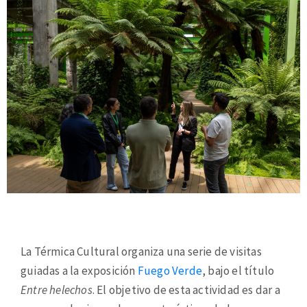
La Térmica Cultural organiza una serie de visitas
guiadas a la exposición
Fuego Verde
, bajo el título
Entre helechos
. El objetivo de esta actividad es dar a