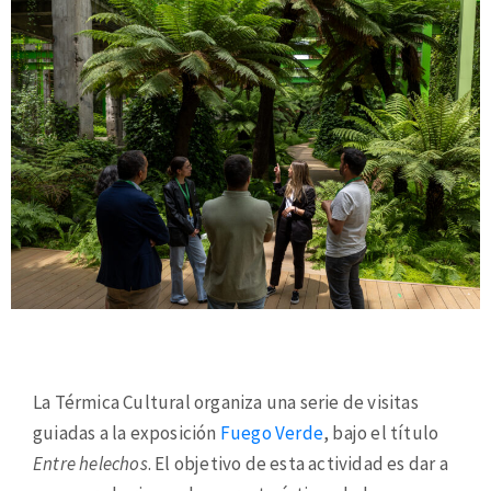
La Térmica Cultural organiza una serie de visitas
guiadas a la exposición
Fuego Verde
, bajo el título
Entre helechos
. El objetivo de esta actividad es dar a