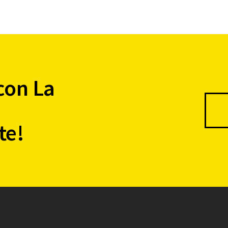
con La
te!