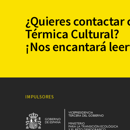
¿Quieres contactar 
Térmica Cultural?
¡Nos encantará leer
IMPULSORES