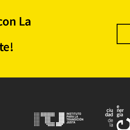
con La
te!