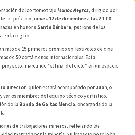
sentación del cortometraje
Manos Negras
, dirigido por
lle
, el próximo
jueves 12 de diciembre a las 20:00
rnadas en honor a
Santa Bárbara
, patrona de los
 en la región.
n más de 15 primeros premios en festivales de cine
 más de 50 certámenes internacionales. Esta
 proyecto, marcando “el final del ciclo” en un espacio
pio director
, quien estará acompañado por
Juanjo
 y varios miembros del equipo técnico y artístico.
ión de la
Banda de Gaitas Mencía
, encargada de la
la.
iones de trabajadores mineros, reflejando las
omunidad marcada por la minería. Su impacto no solo ha