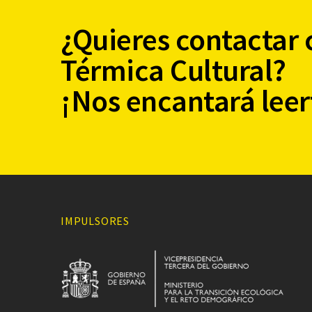
¿Quieres contactar 
Térmica Cultural?
¡Nos encantará leer
IMPULSORES