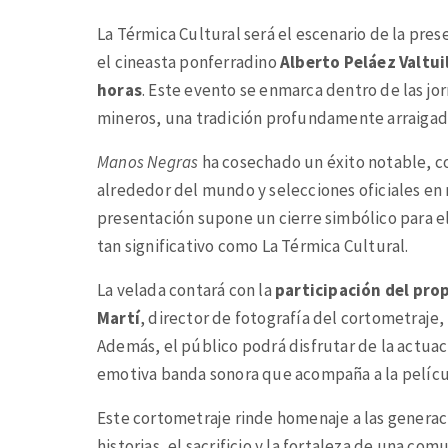
La Térmica Cultural será el escenario de la pre
el cineasta ponferradino
Alberto Peláez Valtui
horas
. Este evento se enmarca dentro de las jo
mineros, una tradición profundamente arraigada
Manos Negras
ha cosechado un éxito notable, co
alrededor del mundo y selecciones oficiales en
presentación supone un cierre simbólico para el
tan significativo como La Térmica Cultural.
La velada contará con la
participación del pro
Martí
, director de fotografía del cortometraje,
Además, el público podrá disfrutar de la actuac
emotiva banda sonora que acompaña a la pelícu
Este cortometraje rinde homenaje a las generac
historias, el sacrificio y la fortaleza de una c