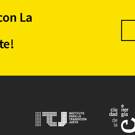
con La
te!