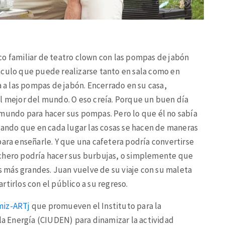
co familiar de teatro clown con las pompas de jabón
áculo que puede realizarse tanto en sala como en
a a las pompas de jabón. Encerrado en su casa,
el mejor del mundo. O eso creía. Porque un buen día
 mundo para hacer sus pompas. Pero lo que él no sabía
ajando que en cada lugar las cosas se hacen de maneras
para enseñarle. Y que una cafetera podría convertirse
rchero podría hacer sus burbujas, o simplemente que
 más grandes. Juan vuelve de su viaje con su maleta
tirlos con el público a su regreso.
miz-ARTj
que promueven el Instituto para la
 la Energía (CIUDEN) para dinamizar la actividad