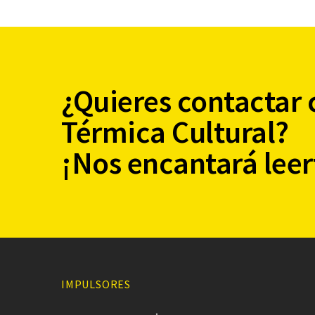
¿Quieres contactar 
Térmica Cultural?
¡Nos encantará leer
IMPULSORES