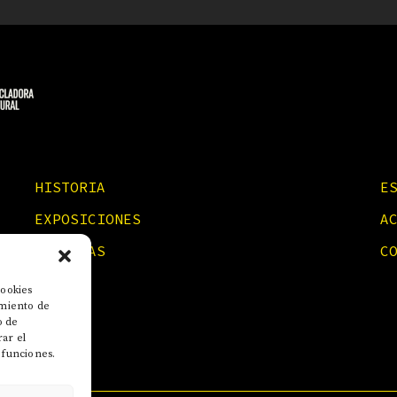
HISTORIA
E
EXPOSICIONES
A
NOTICIAS
C
cookies
imiento de
o de
rar el
 funciones.