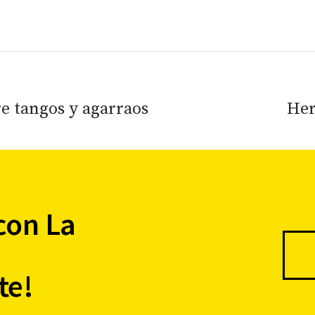
re tangos y agarraos
Her
con La
te!