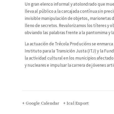
Un gran elenco informal y atolondrado que mue
lleva al público a la carcajada contínua sin pr
invisible manipulación de objetos, marionetas d
lleno de secretos. Revalorizamos los títeres y 
obviando las palabras frente a la pantomima y l
La actuación de Trécola Producións se enmarca
Instituto para la Transición Justa (ITJ) y la Fu
la actividad cultural en los municipios afectados
y nucleares e impulsar la carrera de jóvenes arti
+ Google Calendar
+ Ical Export