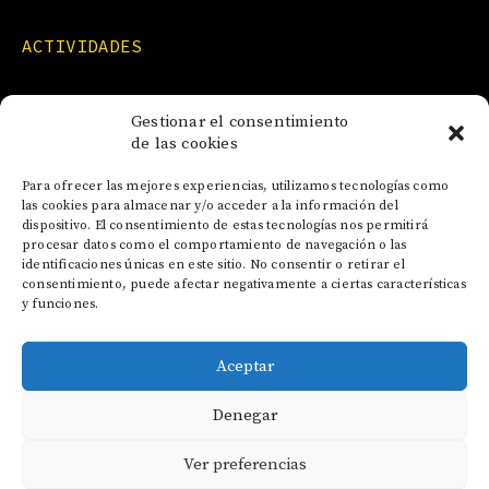
ACTIVIDADES
FORMACIONES
Gestionar el consentimiento
de las cookies
NOTICIAS
Para ofrecer las mejores experiencias, utilizamos tecnologías como
las cookies para almacenar y/o acceder a la información del
dispositivo. El consentimiento de estas tecnologías nos permitirá
CONTACTO
procesar datos como el comportamiento de navegación o las
identificaciones únicas en este sitio. No consentir o retirar el
consentimiento, puede afectar negativamente a ciertas características
y funciones.
Aceptar
AVISO LEGAL
Denegar
POLÍTICA DE COOKIES
POLÍTICA DE PRIVACIDAD
Ver preferencias