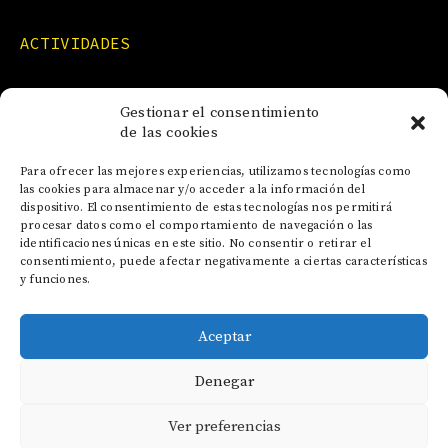
ACTIVIDADES
FORMACIONES
Gestionar el consentimiento
de las cookies
NOTICIAS
Para ofrecer las mejores experiencias, utilizamos tecnologías como
las cookies para almacenar y/o acceder a la información del
dispositivo. El consentimiento de estas tecnologías nos permitirá
CONTACTO
procesar datos como el comportamiento de navegación o las
identificaciones únicas en este sitio. No consentir o retirar el
consentimiento, puede afectar negativamente a ciertas características
y funciones.
Aceptar
AVISO LEGAL
Denegar
POLÍTICA DE COOKIES
POLÍTICA DE PRIVACIDAD
Ver preferencias