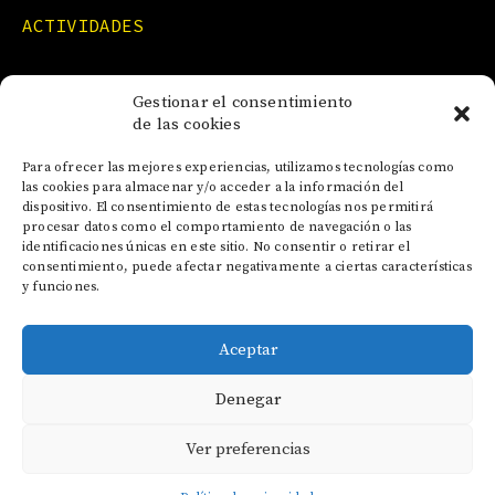
ACTIVIDADES
FORMACIONES
Gestionar el consentimiento
de las cookies
NOTICIAS
Para ofrecer las mejores experiencias, utilizamos tecnologías como
las cookies para almacenar y/o acceder a la información del
dispositivo. El consentimiento de estas tecnologías nos permitirá
CONTACTO
procesar datos como el comportamiento de navegación o las
identificaciones únicas en este sitio. No consentir o retirar el
consentimiento, puede afectar negativamente a ciertas características
y funciones.
Aceptar
AVISO LEGAL
Denegar
POLÍTICA DE COOKIES
POLÍTICA DE PRIVACIDAD
Ver preferencias