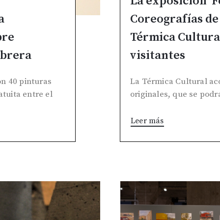
La exposición ‘F
a
Coreografías de 
bre
Térmica Cultural
obrera
visitantes
n 40 pinturas
La Térmica Cultural ac
atuita entre el
originales, que se podrá
Leer más