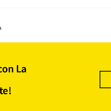
a
con La
te!