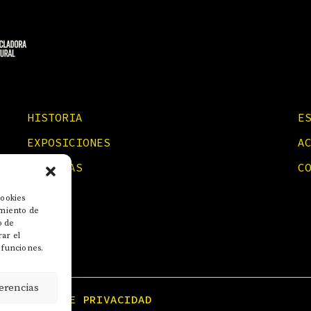
HISTORIA
E
EXPOSICIONES
A
NOTICIAS
C
cookies
imiento de
o de
rar el
 funciones.
erencias
POLÍTICA DE PRIVACIDAD