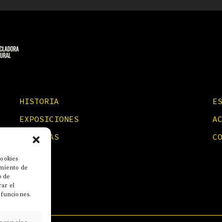
HISTORIA
E
EXPOSICIONES
A
NOTICIAS
C
cookies
imiento de
o de
rar el
 funciones.