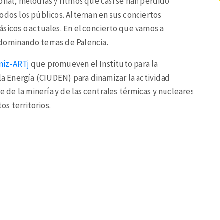
onal, melodías y ritmos que casi se han perdido
odos los públicos. Alternan en sus conciertos
sicos o actuales. En el concierto que vamos a
edominando temas de Palencia.
miz-ARTj
que promueven el Instituto para la
 la Energía (CIUDEN) para dinamizar la actividad
re de la minería y de las centrales térmicas y nucleares
os territorios.