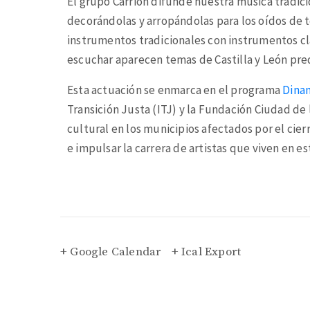
El grupo Carrión difunde nuestra música tradici
decorándolas y arropándolas para los oídos de t
instrumentos tradicionales con instrumentos clá
escuchar aparecen temas de Castilla y León pr
Esta actuación se enmarca en el programa
Dina
Transición Justa (ITJ) y la Fundación Ciudad de
cultural en los municipios afectados por el cier
e impulsar la carrera de artistas que viven en est
+ Google Calendar
+ Ical Export