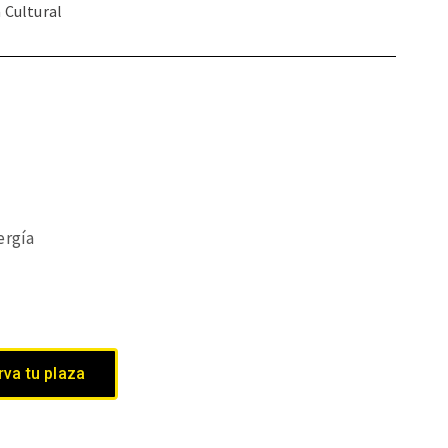
a Cultural
ergía
va tu plaza