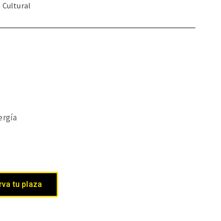
a Cultural
ergía
va tu plaza