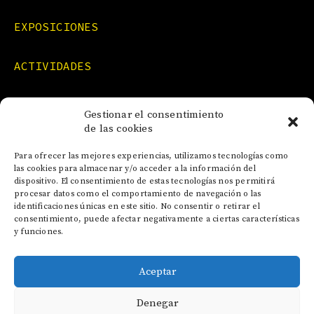
EXPOSICIONES
ACTIVIDADES
FORMACIONES
Gestionar el consentimiento
de las cookies
NOTICIAS
Para ofrecer las mejores experiencias, utilizamos tecnologías como
las cookies para almacenar y/o acceder a la información del
dispositivo. El consentimiento de estas tecnologías nos permitirá
CONTACTO
procesar datos como el comportamiento de navegación o las
identificaciones únicas en este sitio. No consentir o retirar el
consentimiento, puede afectar negativamente a ciertas características
y funciones.
Aceptar
AVISO LEGAL
Denegar
POLÍTICA DE COOKIES