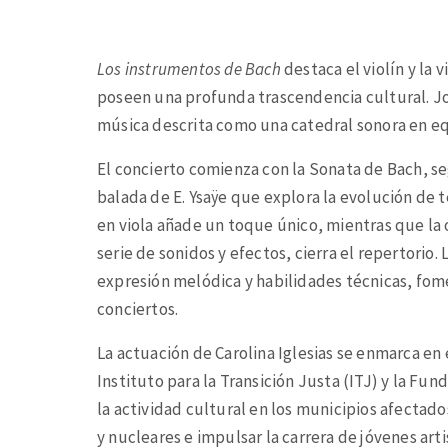
Los instrumentos de Bach
destaca el violín y la 
poseen una profunda trascendencia cultural. Jo
música descrita como una catedral sonora en eq
El concierto comienza con la Sonata de Bach, s
balada de E. Ysaÿe que explora la evolución de t
en viola añade un toque único, mientras que la 
serie de sonidos y efectos, cierra el repertorio.
expresión melódica y habilidades técnicas, fo
conciertos.
La actuación de Carolina Iglesias se enmarca en
Instituto para la Transición Justa (ITJ) y la Fu
la actividad cultural en los municipios afectados
y nucleares e impulsar la carrera de jóvenes arti