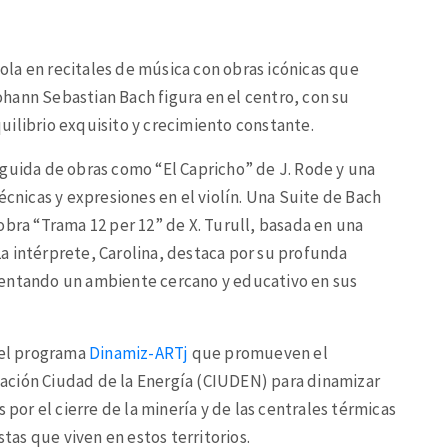
viola en recitales de música con obras icónicas que
hann Sebastian Bach figura en el centro, con su
uilibrio exquisito y crecimiento constante.
eguida de obras como “El Capricho” de J. Rode y una
écnicas y expresiones en el violín. Una Suite de Bach
obra “Trama 12 per 12” de X. Turull, basada en una
 La intérprete, Carolina, destaca por su profunda
mentando un ambiente cercano y educativo en sus
 el programa
Dinamiz-ARTj
que promueven el
ndación Ciudad de la Energía (CIUDEN) para dinamizar
 por el cierre de la minería y de las centrales térmicas
stas que viven en estos territorios.