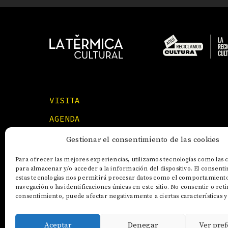
VISITA
AGENDA
FORMACIONES
Gestionar el consentimiento de las cookies
Para ofrecer las mejores experiencias, utilizamos tecnologías como las 
para almacenar y/o acceder a la información del dispositivo. El consent
estas tecnologías nos permitirá procesar datos como el comportamient
navegación o las identificaciones únicas en este sitio. No consentir o reti
consentimiento, puede afectar negativamente a ciertas características y
Aceptar
Denegar
Ver pref