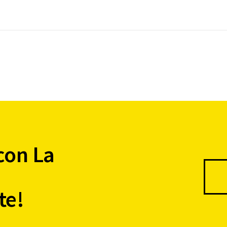
con La
te!