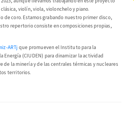
o 2023, aunque llevamos trabajando en este proyecto
lásica, violín, viola, violonchelo y piano.
do de coro. Estamos grabando nuestro primer disco,
uestro repertorio consiste en composiciones propias,
miz-ARTj
que promueven el Instituto para la
 la Energía (CIUDEN) para dinamizar la actividad
re de la minería y de las centrales térmicas y nucleares
os territorios.