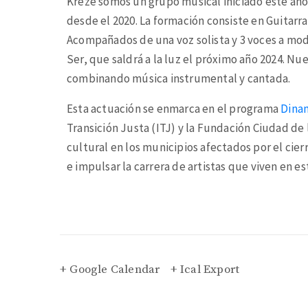
Kreze somos un grupo musical iniciado este añ
desde el 2020. La formación consiste en Guitarra c
Acompañados de una voz solista y 3 voces a mo
Ser, que saldrá a la luz el próximo año 2024. N
combinando música instrumental y cantada.
Esta actuación se enmarca en el programa
Dina
Transición Justa (ITJ) y la Fundación Ciudad de
cultural en los municipios afectados por el cier
e impulsar la carrera de artistas que viven en est
+ Google Calendar
+ Ical Export