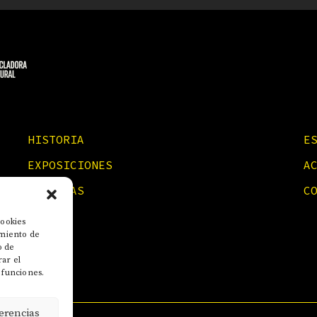
HISTORIA
E
EXPOSICIONES
A
NOTICIAS
C
cookies
imiento de
o de
rar el
 funciones.
erencias