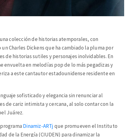
 una colección de historias atemporales, con
o un Charles Dickens que ha cambiado la pluma por
es de historias sutiles y personajes inolvidables. En
ene envuelta en melodías pop de lo más pegadizas y
teriza a este cantautor estadounidense residente en
guaje sofisticado y elegancia sin renunciar al
 de cariz intimista y cercana, al solo contar con la
abel Juárez.
l programa
Dinamiz-ARTj
que promueven el Instituto
udad de la Energía (CIUDEN) para dinamizar la