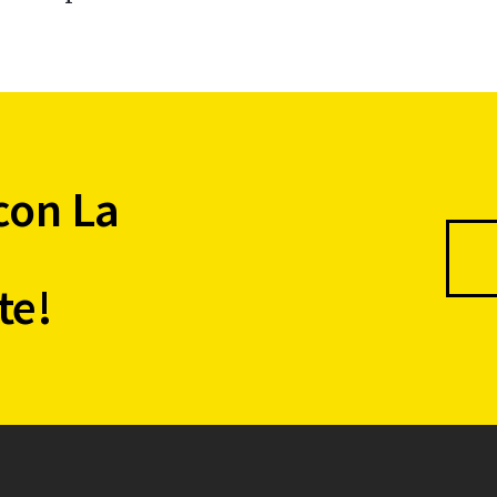
con La
te!