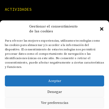
ACTIVIDADES
FORMACIONES
Gestionar el consentimiento
de las cookies
NOTICIAS
Para ofrecer las mejores experiencias, utilizamos tecnologías como
las cookies para almacenar y/o acceder a la información del
dispositivo. El consentimiento de estas tecnologías nos permitirá
CONTACTO
procesar datos como el comportamiento de navegación o las
identificaciones únicas en este sitio. No consentir o retirar el
consentimiento, puede afectar negativamente a ciertas características
y funciones.
Aceptar
AVISO LEGAL
Denegar
POLÍTICA DE COOKIES
POLÍTICA DE PRIVACIDAD
Ver preferencias