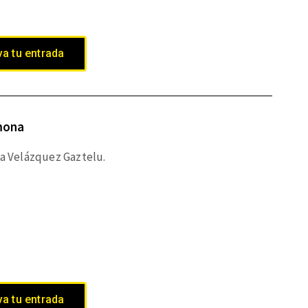
a tu entrada
mona
ía Velázquez Gaztelu.
a tu entrada