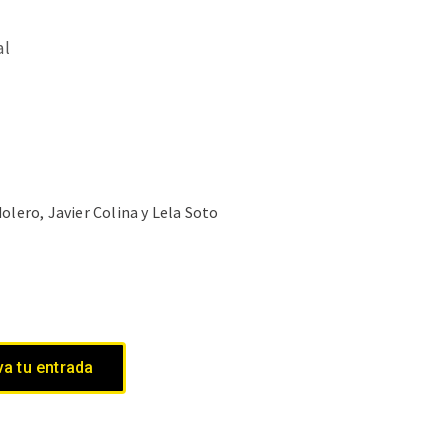
al
lero, Javier Colina y Lela Soto
a tu entrada