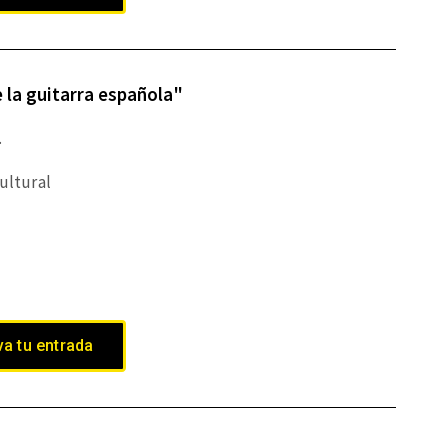
 la guitarra española"
.
Cultural
a tu entrada