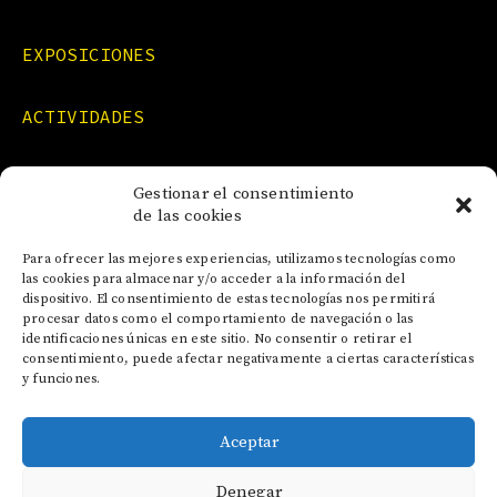
EXPOSICIONES
ACTIVIDADES
FORMACIONES
Gestionar el consentimiento
de las cookies
NOTICIAS
Para ofrecer las mejores experiencias, utilizamos tecnologías como
las cookies para almacenar y/o acceder a la información del
dispositivo. El consentimiento de estas tecnologías nos permitirá
CONTACTO
procesar datos como el comportamiento de navegación o las
identificaciones únicas en este sitio. No consentir o retirar el
consentimiento, puede afectar negativamente a ciertas características
y funciones.
Aceptar
AVISO LEGAL
Denegar
POLÍTICA DE COOKIES