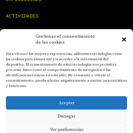
ACTIVIDADES
FORMACIONES
Gestionar el consentimiento
de las cookies
NOTICIAS
Para ofrecer las mejores experiencias, utilizamos tecnologías como
las cookies para almacenar y/o acceder a la información del
dispositivo. El consentimiento de estas tecnologías nos permitirá
CONTACTO
procesar datos como el comportamiento de navegación o las
identificaciones únicas en este sitio. No consentir o retirar el
consentimiento, puede afectar negativamente a ciertas características
y funciones.
Aceptar
AVISO LEGAL
Denegar
POLÍTICA DE COOKIES
POLÍTICA DE PRIVACIDAD
Ver preferencias