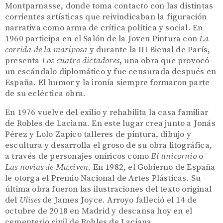
Montparnasse, donde toma contacto con las distintas
corrientes artísticas que reivindicaban la figuración
narrativa como arma de crítica política y social. En
1960 participa en el Salón de la Joven Pintura con
La
corrida de la mariposa
y durante la III Bienal de París,
presenta
Los cuatro dictadores
, una obra que provocó
un escándalo diplomático y fue censurada después en
España. El humor y la ironía siempre formaron parte
de su ecléctica obra.
En 1976 vuelve del exilio y rehabilita la casa familiar
de Robles de Laciana. En este lugar crea junto a Jonás
Pérez y Lolo Zapico talleres de pintura, dibujo y
escultura y desarrolla el groso de su obra litográfica,
a través de personajes oníricos como
El unicornio
o
Las novias de Muxiven
. En 1982, el Gobierno de España
le otorga el Premio Nacional de Artes Plásticas. Su
última obra fueron las ilustraciones del texto original
del
Ulises
de James Joyce. Arroyo falleció el 14 de
octubre de 2018 en Madrid y descansa hoy en el
cementerio civil de Robles de Laciana.