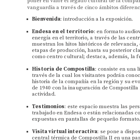
poner en valor el legado cultural de la compañ
vanguardia a través de cinco ámbitos diferenc
Bienvenida
: introducción a la exposición.
Endesa en el territorio
: en formato audio
energía en el territorio, a través de las cen
muestran los hitos históricos de relevancia,
etapas de producción, hasta su posterior cla
como centro cultural; destaca, además, la fu
Historia de Compostilla
: consiste en una 
través de la cual los visitantes podrán conoc
historia de la compañía en la región y su ev
de 1940 con la inauguración de Compostilla I,
actividad.
Testimonios
: este espacio muestra las per
trabajado en Endesa o están relacionadas co
expuestas en pantallas de pequeño formato
Visita virtual interactiva
: se pone a dispos
central térmica de Compostilla II en una pan