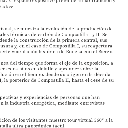
ía. El espacio expositivo pretende aunar tradición y
iados:
visual, se muestra la evolución de la producción de
trales térmicas de carbón de Compostilla I y II. Se
 desde la construcción de la primera central, sus
usura y, en el caso de Compostilla I, su reapertura
erte vinculación histórica de Endesa con el Bierzo.
línea del tiempo que forma el eje de la exposición, a
er estos hitos en detalle y aprender sobre la
olución en el tiempo: desde su origen en la década
 la posterior de Compostilla II, hasta el cese de su
spectivas y experiencias de personas que han
n la industria energética, mediante entrevistas
.
ición de los visitantes nuestro tour virtual 360º a la
talla ultra-panorámica táctil.