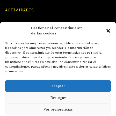
ACTIVIDADES
FORMACIONES
Gestionar el consentimiento
de las cookies
NOTICIAS
Para ofrecer las mejores experiencias, utilizamos tecnologías como
las cookies para almacenar y/o acceder a la información del
dispositivo. El consentimiento de estas tecnologías nos permitirá
CONTACTO
procesar datos como el comportamiento de navegación o las
identificaciones únicas en este sitio. No consentir o retirar el
consentimiento, puede afectar negativamente a ciertas características
y funciones.
Aceptar
AVISO LEGAL
Denegar
POLÍTICA DE COOKIES
POLÍTICA DE PRIVACIDAD
Ver preferencias