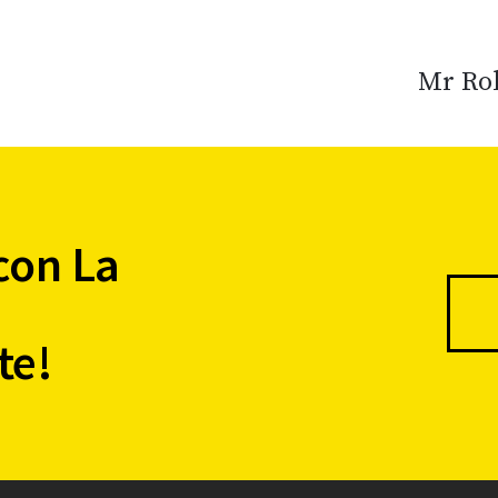
Mr Rob
con La
te!