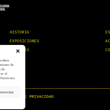
HISTORIA
E
EXPOSICIONES
A
NOTICIAS
C
cookies
imiento de
o de
rar el
 funciones.
erencias
POLÍTICA DE PRIVACIDAD