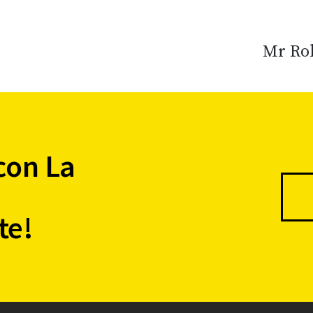
Mr Rob
con La
te!