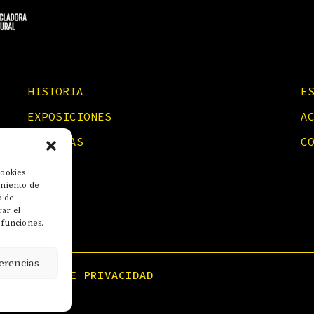
HISTORIA
E
EXPOSICIONES
A
NOTICIAS
C
cookies
imiento de
o de
rar el
 funciones.
erencias
POLÍTICA DE PRIVACIDAD