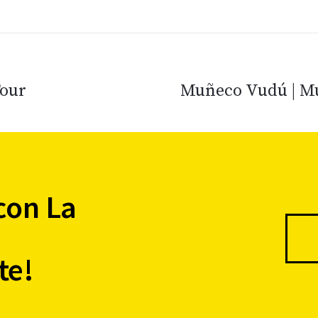
Tour
Muñeco Vudú | Mú
con La
te!