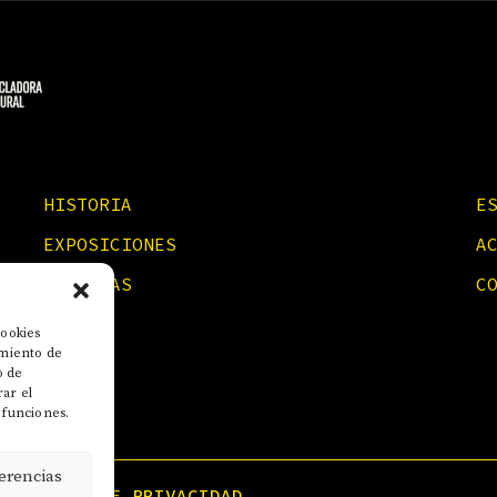
HISTORIA
E
EXPOSICIONES
A
NOTICIAS
C
cookies
imiento de
o de
rar el
 funciones.
erencias
POLÍTICA DE PRIVACIDAD