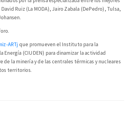
cionados por la prensa especializada entre los mejores
o David Ruiz (La MODA), Jairo Zabala (DePedro), Tulsa,
Johansen.
foro.
miz-ARTj
que promueven el Instituto para la
 la Energía (CIUDEN) para dinamizar la actividad
re de la minería y de las centrales térmicas y nucleares
os territorios.