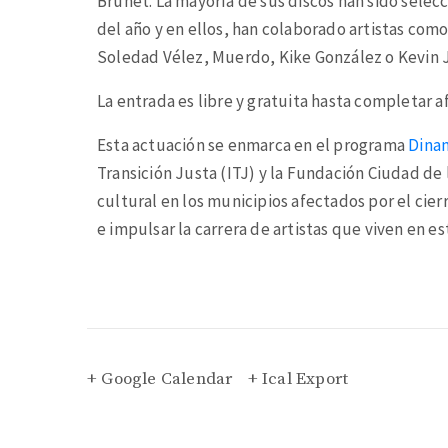
Brunet. La mayoría de sus discos han sido selec
del año y en ellos, han colaborado artistas com
Soledad Vélez, Muerdo, Kike González o Kevin 
La entrada es libre y gratuita hasta completar a
Esta actuación se enmarca en el programa
Dina
Transición Justa (ITJ) y la Fundación Ciudad de
cultural en los municipios afectados por el cier
e impulsar la carrera de artistas que viven en est
+ Google Calendar
+ Ical Export