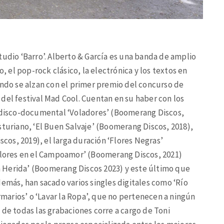
tudio ‘Barro’. Alberto & García es una banda de amplio
o, el pop-rock clásico, la electrónica y los textos en
ando se alzan con el primer premio del concurso de
del festival Mad Cool. Cuentan en su haber con los
l disco-documental ‘Voladores’ (Boomerang Discos,
sturiano, ‘El Buen Salvaje’ (Boomerang Discos, 2018),
os, 2019), el larga duración ‘Flores Negras’
‘Flores en el Campoamor’ (Boomerang Discos, 2021)
 Herida’ (Boomerang Discos 2023) y este último que
demás, han sacado varios singles digitales como ‘Río
Armarios’ o ‘Lavar la Ropa’, que no pertenecen a ningún
 de todas las grabaciones corre a cargo de Toni