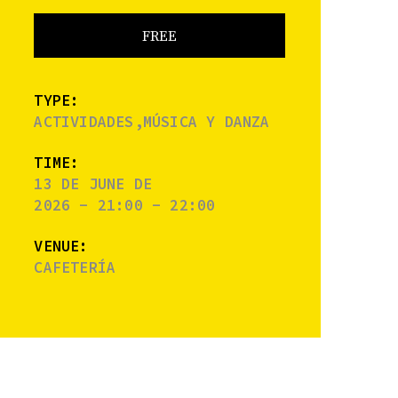
FREE
TYPE:
ACTIVIDADES,MÚSICA Y DANZA
TIME:
13 DE JUNE DE
2026 - 21:00 - 22:00
VENUE:
CAFETERÍA