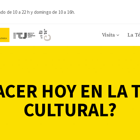
ado de 10 a 22 h y domingo de 10 a 16h.
Visita
La T
ACER HOY EN LA 
CULTURAL?