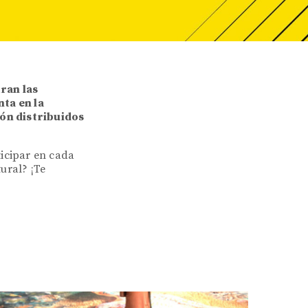
ran las
ta en la
ión distribuidos
ticipar en cada
ural? ¡Te