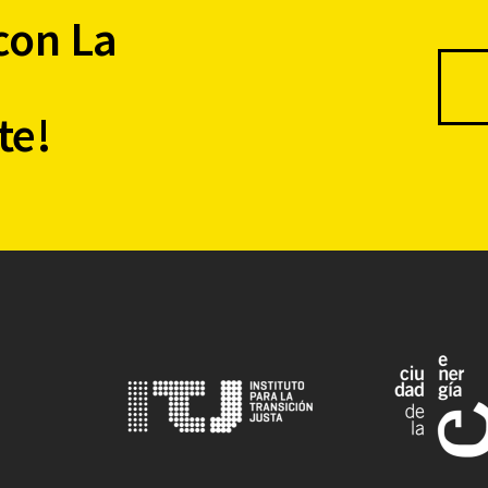
con La
te!