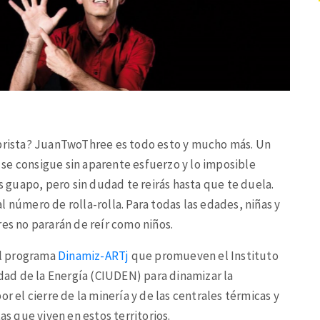
ibrista? JuanTwoThree es todo esto y mucho más. Un
se consigue sin aparente esfuerzo y lo imposible
ás guapo, pero sin dudad te reirás hasta que te duela.
 número de rolla-rolla. Para todas las edades, niñas y
res no pararán de reír como niños.
el programa
Dinamiz-ARTj
que promueven el Instituto
udad de la Energía (CIUDEN) para dinamizar la
r el cierre de la minería y de las centrales térmicas y
as que viven en estos territorios.