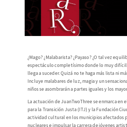
¿Mago? ¿Malabarista? ¿Payaso? ¿O tal vez equil
espectáculo completísimo donde lo muy difícil 
llega a suceder. Quizá no te haga más lista ni m
Incluye malabares de luz, magia y un sensacional
niños se asombrarán a partes iguales y los mayo
La actuación de JuanTwoThree se enmarca en 
para la Transición Justa (ITJ) y la Fundación Ci
actividad cultural en los municipios afectados po
nucleares e impulsar la carrera de jóvenes artist