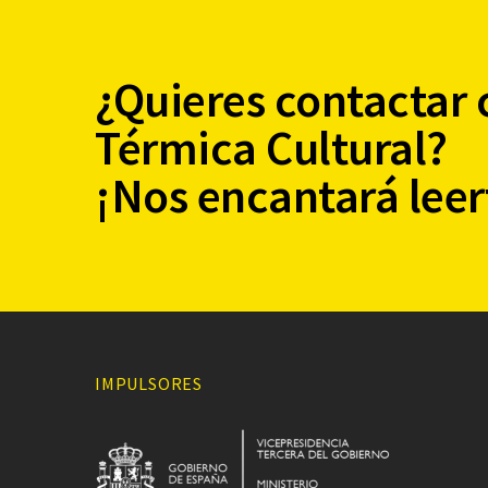
¿Quieres contactar 
Térmica Cultural?
¡Nos encantará leer
IMPULSORES