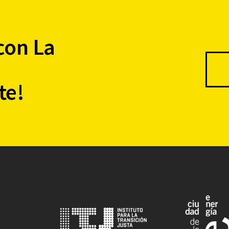
con La
te!