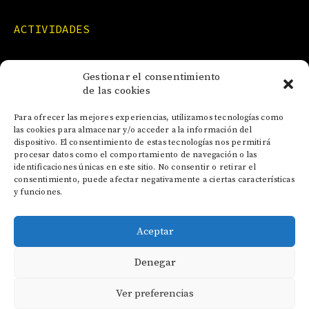
ACTIVIDADES
FORMACIONES
Gestionar el consentimiento
de las cookies
NOTICIAS
Para ofrecer las mejores experiencias, utilizamos tecnologías como
las cookies para almacenar y/o acceder a la información del
dispositivo. El consentimiento de estas tecnologías nos permitirá
CONTACTO
procesar datos como el comportamiento de navegación o las
identificaciones únicas en este sitio. No consentir o retirar el
consentimiento, puede afectar negativamente a ciertas características
y funciones.
Aceptar
AVISO LEGAL
Denegar
POLÍTICA DE COOKIES
POLÍTICA DE PRIVACIDAD
Ver preferencias