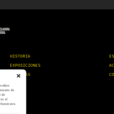
HISTORIA
E
EXPOSICIONES
A
NOTICIAS
C
cookies
imiento de
o de
rar el
 funciones.