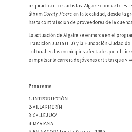
inspirado a otros artistas. Algaire comparte es
álbum
Coral y Maera
en la localidad, desde la 
hasta contratación de proveedores de la cuenca p
La actuación de Algaire se enmarca en el progr
Transición Justa (ITJ) y la Fundación Ciudad de
cultural en los municipios afectados por el cier
e impulsar la carrera de jóvenes artistas que viv
Programa
1-INTRODUCCIÓN
2-VILLARMERÍN
3-CALLEJUCA
4-MARIANA
5-FALA AGORA Loreto Suarez – 1989