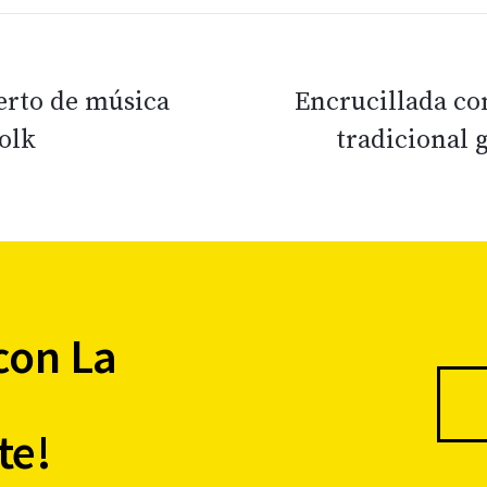
erto de música
Encrucillada co
folk
tradicional 
con La
te!