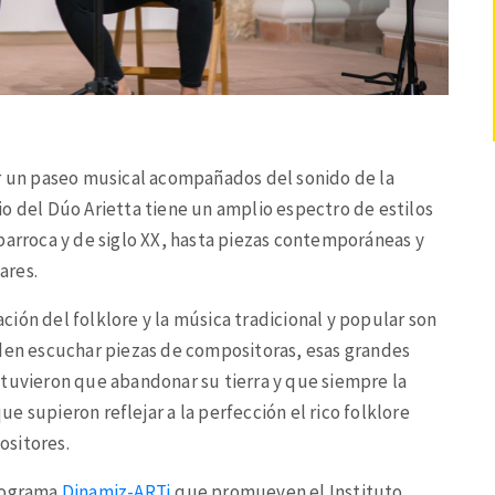
r un paseo musical acompañados del sonido de la
orio del Dúo Arietta tiene un amplio espectro de estilos
barroca y de siglo XX, hasta piezas contemporáneas y
ares.
cación del folklore y la música tradicional y popular son
eden escuchar piezas de compositoras, esas grandes
 tuvieron que abandonar su tierra y que siempre la
 supieron reflejar a la perfección el rico folklore
ositores.
programa
Dinamiz-ARTj
que promueven el Instituto