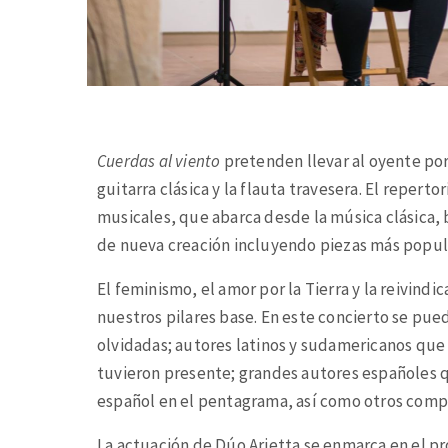
Cuerdas al viento
pretenden llevar al oyente po
guitarra clásica y la flauta travesera. El repert
musicales, que abarca desde la música clásica, 
de nueva creación incluyendo piezas más popul
El feminismo, el amor por la Tierra y la reivindi
nuestros pilares base. En este concierto se pu
olvidadas; autores latinos y sudamericanos que
tuvieron presente; grandes autores españoles que
español en el pentagrama, así como otros comp
La actuación de Dúo Arietta se enmarca en el 