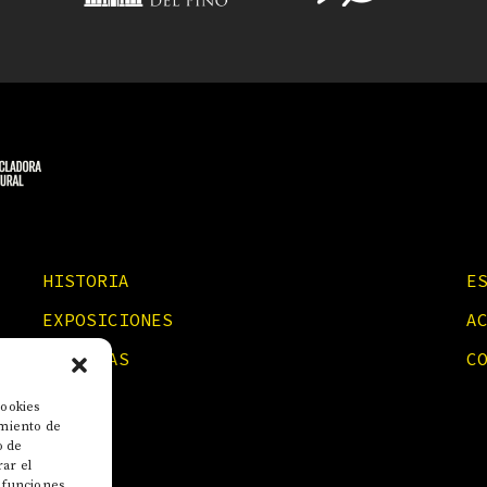
HISTORIA
E
EXPOSICIONES
A
NOTICIAS
C
cookies
imiento de
o de
rar el
 funciones.