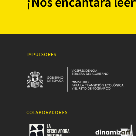
¡Nos encantará leer
IMPULSORES
COLABORADORES