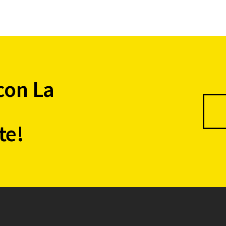
con La
te!