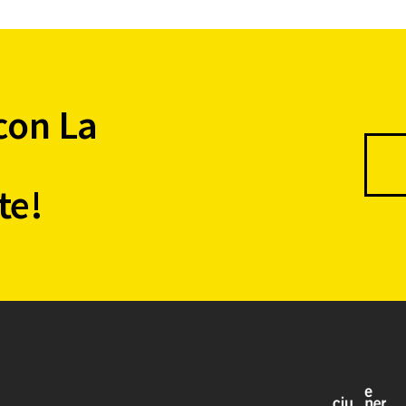
con La
te!