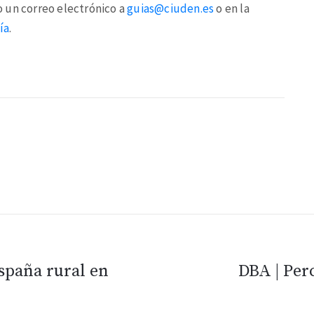
 un correo electrónico a
guias@ciuden.es
o en la
ía
.
España rural en
DBA | Per