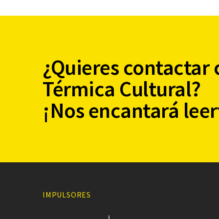
¿Quieres contactar 
Térmica Cultural?
¡Nos encantará leer
IMPULSORES