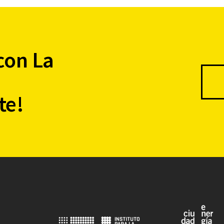
con La
te!