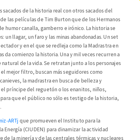
sacados de la historia real con otros sacados del
es de las películas de Tim Burton que de los Hermanos
e humor canalla, gamberro e irónico. La historia se
es: un llagar, un faro y las minas abandonadas. Un set
pectador y en el que se redleja como la Madrastra en
as da comienzo la historia. Una y mil veces recurren a
e natural de la vida. Se retratan junto a los personajes
, el mejor filtro, buscan más seguidores como
ncanieves, la madrastra en busca de belleza y
el príncipe del reguetón o los enanitos, niños,
 para que el público no sólo es testigo de la historia,
.
miz-ARTj
que promueven el Instituto para la
 la Energía (CIUDEN) para dinamizar la actividad
re de la minería y de las centrales térmicas y nucleares