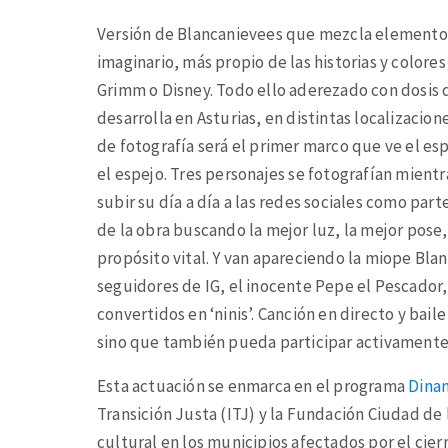
Versión de Blancanievees que mezcla elementos 
imaginario, más propio de las historias y color
Grimm o Disney. Todo ello aderezado con dosis d
desarrolla en Asturias, en distintas localizacion
de fotografía será el primer marco que ve el es
el espejo. Tres personajes se fotografían mientr
subir su día a día a las redes sociales como part
de la obra buscando la mejor luz, la mejor pose
propósito vital. Y van apareciendo la miope Bla
seguidores de IG, el inocente Pepe el Pescador, 
convertidos en ‘ninis’. Canción en directo y baile
sino que también pueda participar activamente
Esta actuación se enmarca en el programa
Dina
Transición Justa (ITJ) y la Fundación Ciudad de
cultural en los municipios afectados por el cier