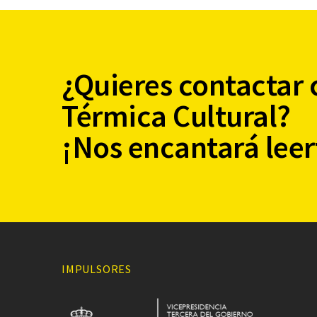
¿Quieres contactar 
Térmica Cultural?
¡Nos encantará leer
IMPULSORES