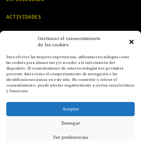
ACTIVIDADES
FORMACIONES
Gestionar el consentimiento
de las cookies
NOTICIAS
Para ofrecer las mejores experiencias, utilizamos tecnologías como
las cookies para almacenar y/o acceder a la información del
dispositivo. El consentimiento de estas tecnologías nos permitirá
CONTACTO
procesar datos como el comportamiento de navegación o las
identificaciones únicas en este sitio. No consentir o retirar el
consentimiento, puede afectar negativamente a ciertas características
y funciones.
Aceptar
AVISO LEGAL
Denegar
POLÍTICA DE COOKIES
POLÍTICA DE PRIVACIDAD
Ver preferencias