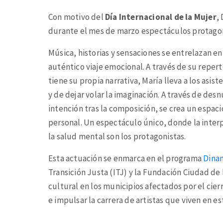
Con motivo del
Día Internacional de la Mujer
,
durante el mes de marzo espectáculos protagon
Música, historias y sensaciones se entrelazan en 
auténtico viaje emocional. A través de su repert
tiene su propia narrativa, María lleva a los asi
y de dejar volar la imaginación. A través de desn
intención tras la composición, se crea un espac
personal. Un espectáculo único, donde la interp
la salud mental son los protagonistas.
Esta actuación se enmarca en el programa
Dina
Transición Justa (ITJ) y la Fundación Ciudad de
cultural en los municipios afectados por el cier
e impulsar la carrera de artistas que viven en est