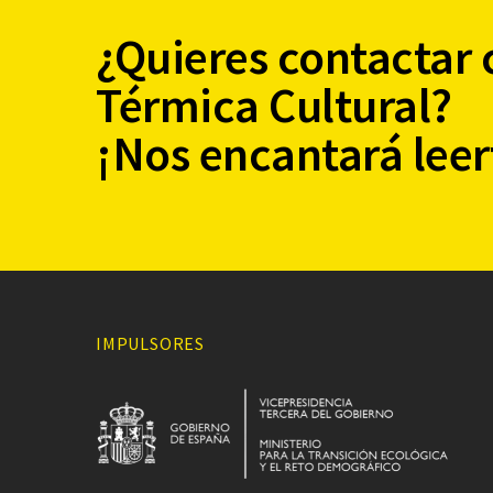
¿Quieres contactar 
Térmica Cultural?
¡Nos encantará leer
IMPULSORES