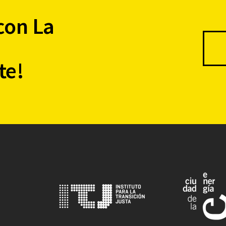
con La
te!