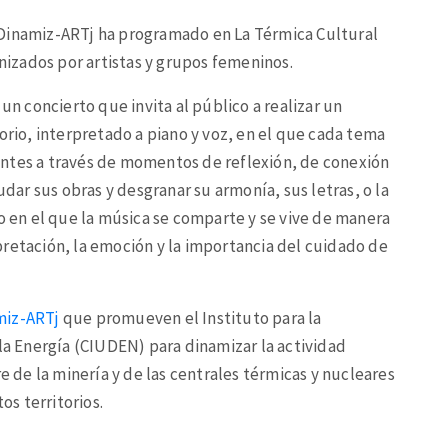
 Dinamiz-ARTj ha programado en La Térmica Cultural
izados por artistas y grupos femeninos.
un concierto que invita al público a realizar un
orio, interpretado a piano y voz, en el que cada tema
stentes a través de momentos de reflexión, de conexión
udar sus obras y desgranar su armonía, sus letras, o la
io en el que la música se comparte y se vive de manera
retación, la emoción y la importancia del cuidado de
miz-ARTj
que promueven el Instituto para la
 la Energía (CIUDEN) para dinamizar la actividad
re de la minería y de las centrales térmicas y nucleares
os territorios.