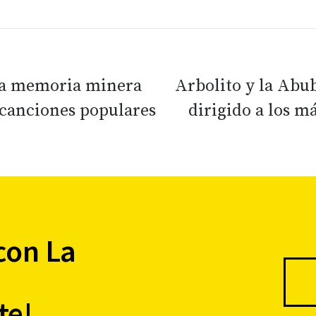
 la memoria minera
Arbolito y la Abub
y canciones populares
dirigido a los m
con La
te!