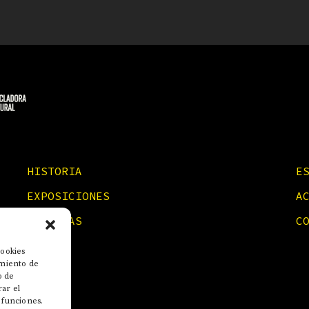
HISTORIA
E
EXPOSICIONES
A
NOTICIAS
C
cookies
imiento de
o de
rar el
 funciones.