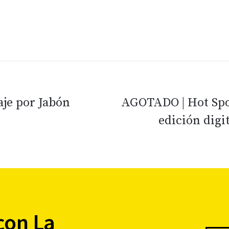
je por Jabón
AGOTADO | Hot Spot
edición digi
con La