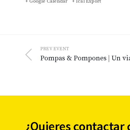
+ Google Calendar
+ Ical Export
PREV EVENT
Pompas & Pompones | Un via
¿Quieres contactar 