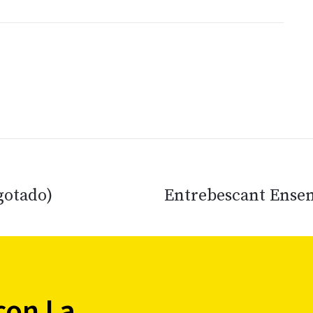
gotado)
Entrebescant Ensem
con La