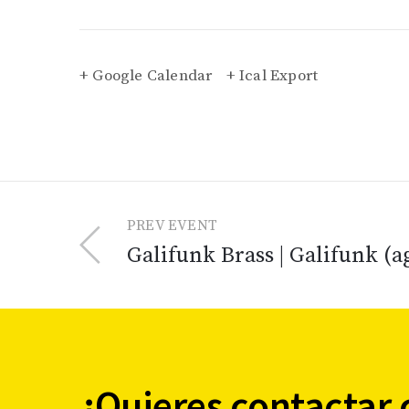
+ Google Calendar
+ Ical Export
PREV EVENT
Galifunk Brass | Galifunk (a
¿Quieres contactar 