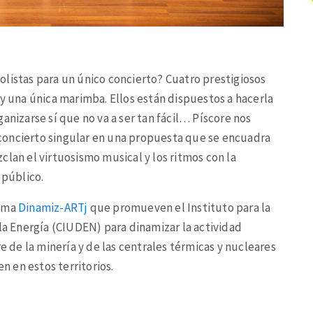
listas para un único concierto? Cuatro prestigiosos
 y una única marimba. Ellos están dispuestos a hacerla
anizarse sí que no va a ser tan fácil… Píscore nos
concierto singular en una propuesta que se encuadra
clan el virtuosismo musical y los ritmos con la
 público.
rama
Dinamiz-ARTj
que promueven el Instituto para la
 la Energía (CIUDEN) para dinamizar la actividad
re de la minería y de las centrales térmicas y nucleares
en en estos territorios.