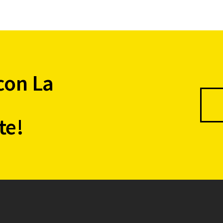
con La
te!