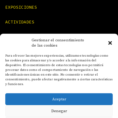
EXPOSICIONES
ACTIVIDADES
FORMACIONES
Gestionar el consentimiento
de las cookies
NOTICIAS
Para ofrecer las mejores experiencias, utilizamos tecnologías como
las cookies para almacenar y/o acceder a la información del
dispositivo. El consentimiento de estas tecnologías nos permitirá
CONTACTO
procesar datos como el comportamiento de navegación o las
identificaciones únicas en este sitio. No consentir o retirar el
consentimiento, puede afectar negativamente a ciertas características
y funciones.
Aceptar
AVISO LEGAL
Denegar
POLÍTICA DE COOKIES