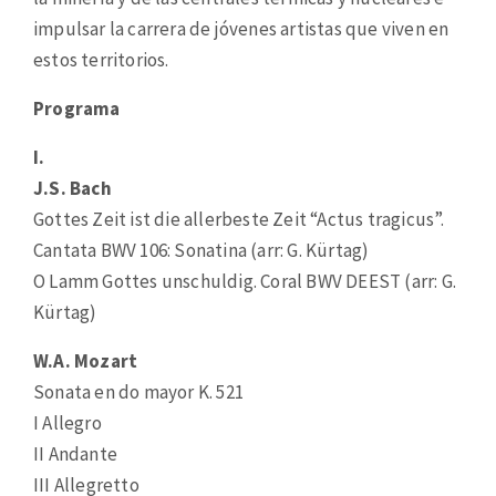
impulsar la carrera de jóvenes artistas que viven en
estos territorios.
Programa
I.
J.S. Bach
Gottes Zeit ist die allerbeste Zeit “Actus tragicus”.
Cantata BWV 106: Sonatina (arr: G. Kürtag)
O Lamm Gottes unschuldig. Coral BWV DEEST (arr: G.
Kürtag)
W.A. Mozart
Sonata en do mayor K. 521
I Allegro
II Andante
III Allegretto