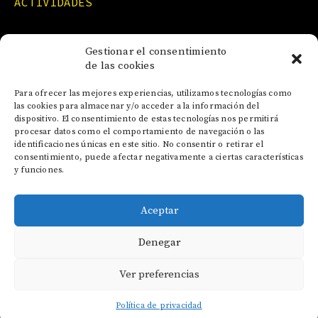
ACTIVIDADES
FORMACIONES
Gestionar el consentimiento
de las cookies
NOTICIAS
Para ofrecer las mejores experiencias, utilizamos tecnologías como
las cookies para almacenar y/o acceder a la información del
dispositivo. El consentimiento de estas tecnologías nos permitirá
CONTACTO
procesar datos como el comportamiento de navegación o las
identificaciones únicas en este sitio. No consentir o retirar el
consentimiento, puede afectar negativamente a ciertas características
y funciones.
Aceptar
AVISO LEGAL
Denegar
POLÍTICA DE COOKIES
POLÍTICA DE PRIVACIDAD
Ver preferencias
Política de privacidad
English