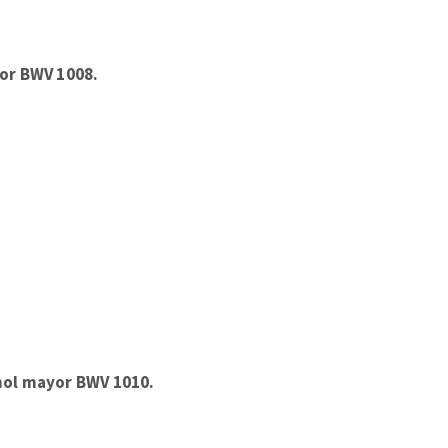
nor BWV 1008.
emol mayor BWV 1010.