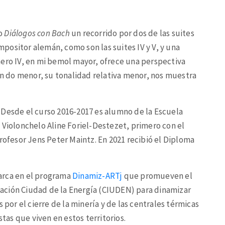
to
Diálogos con Bach
un recorrido por dos de las suites
ositor alemán, como son las suites IV y V, y una
mero IV, en mi bemol mayor, ofrece una perspectiva
 en do menor, su tonalidad relativa menor, nos muestra
 Desde el curso 2016-2017 es alumno de la Escuela
 Violonchelo Aline Foriel-Destezet, primero con el
rofesor Jens Peter Maintz. En 2021 recibió el Diploma
arca en el programa
Dinamiz-ARTj
que promueven el
ndación Ciudad de la Energía (CIUDEN) para dinamizar
 por el cierre de la minería y de las centrales térmicas
stas que viven en estos territorios.