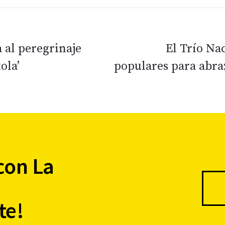
 al peregrinaje
El Trío Na
ola’
populares para abra
con La
te!