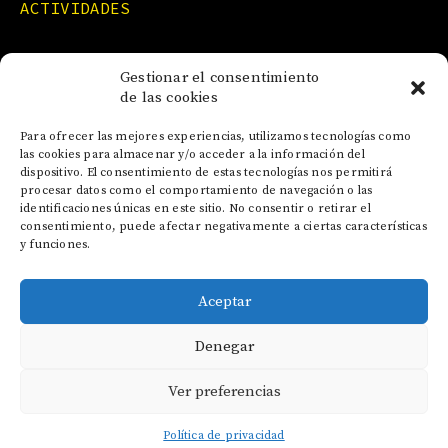
ACTIVIDADES
FORMACIONES
Gestionar el consentimiento
de las cookies
NOTICIAS
Para ofrecer las mejores experiencias, utilizamos tecnologías como
las cookies para almacenar y/o acceder a la información del
dispositivo. El consentimiento de estas tecnologías nos permitirá
CONTACTO
procesar datos como el comportamiento de navegación o las
identificaciones únicas en este sitio. No consentir o retirar el
consentimiento, puede afectar negativamente a ciertas características
y funciones.
Aceptar
AVISO LEGAL
Denegar
POLÍTICA DE COOKIES
POLÍTICA DE PRIVACIDAD
Ver preferencias
Política de privacidad
English